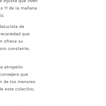
e injusta que viven
as 11 de la mañana
iz.
ndalucista de
precariedad que
n ofrece su
oro constante,
e atropello
 consejera que
ón de los menores
e este colectivo,