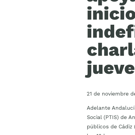
inici
indef
charl
jueve
21 de noviembre d
Adelante Andalucía
Social (PTIS) de A
públicos de Cádiz