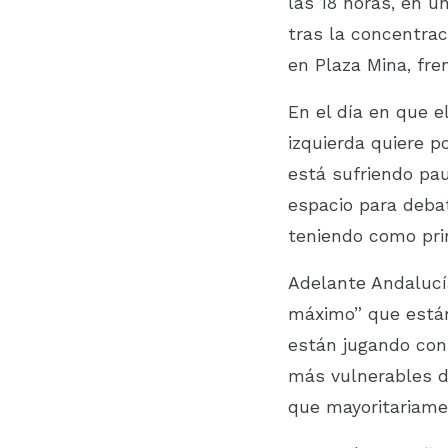
las 18 horas, en u
tras la concentrac
en Plaza Mina, fre
En el día en que el
izquierda quiere p
está sufriendo pa
espacio para deba
teniendo como prin
Adelante Andalucí
máximo” que están 
están jugando con 
más vulnerables de
que mayoritariame