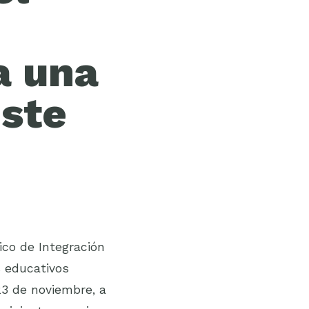
a una
este
ico de Integración
s educativos
23 de noviembre, a