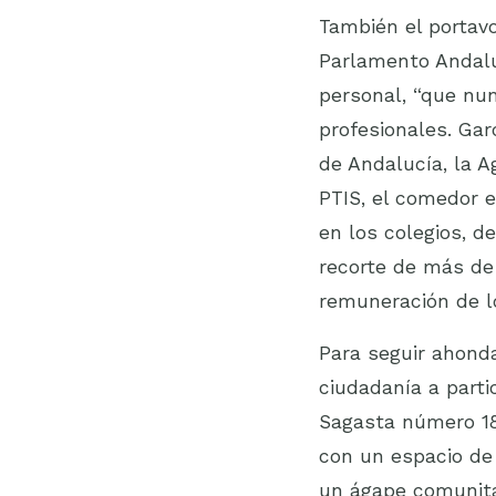
También el portavo
Parlamento Andalu
personal, “que nun
profesionales. Ga
de Andalucía, la 
PTIS, el comedor e
en los colegios, d
recorte de más de 
remuneración de lo
Para seguir ahonda
ciudadanía a parti
Sagasta número 18 
con un espacio de
un ágape comunita