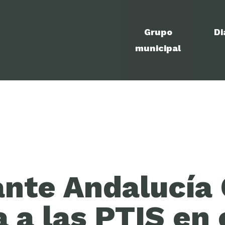
Grupo
Di
municipal
nte Andalucía 
 a las PTIS en 