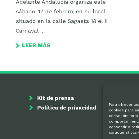
Adelante Andalucía organiza este
sábado, 17 de febrero, en su local
situado en la calle Sagasta 18 el II
Carnaval …
LEER MÁS
Kit de prensa
Para ofrecer la
Política de privacidad
cookies para al
consentimiento 
comportamiento 
consentir o ret
características 