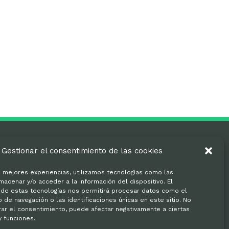
Gestionar el consentimiento de las cookies
s mejores experiencias, utilizamos tecnologías como las
macenar y/o acceder a la información del dispositivo. El
de estas tecnologías nos permitirá procesar datos como el
de navegación o las identificaciones únicas en este sitio. No
irar el consentimiento, puede afectar negativamente a ciertas
y funciones.