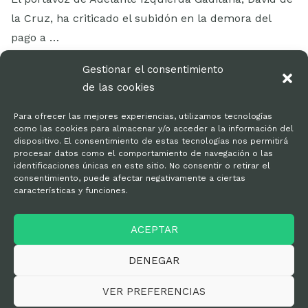
la Cruz, ha criticado el subidón en la demora del
pago a …
LEER MÁS
Gestionar el consentimiento
de las cookies
Para ofrecer las mejores experiencias, utilizamos tecnologías
como las cookies para almacenar y/o acceder a la información del
dispositivo. El consentimiento de estas tecnologías nos permitirá
procesar datos como el comportamiento de navegación o las
identificaciones únicas en este sitio. No consentir o retirar el
consentimiento, puede afectar negativamente a ciertas
características y funciones.
Kit de prensa
ACEPTAR
Política de privacidad
DENEGAR
VER PREFERENCIAS
© Adelante Andalucía Cádiz 2025