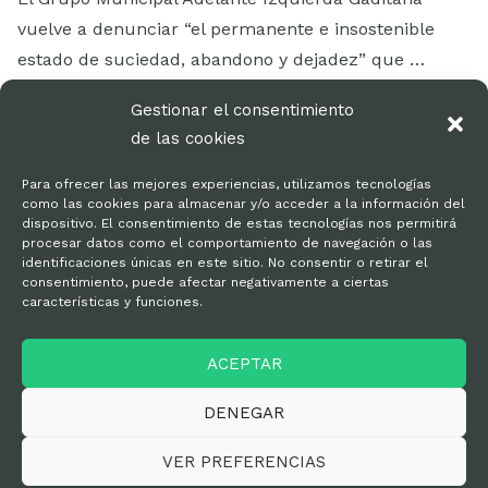
vuelve a denunciar “el permanente e insostenible
estado de suciedad, abandono y dejadez” que …
LEER MÁS
Gestionar el consentimiento
de las cookies
Para ofrecer las mejores experiencias, utilizamos tecnologías
como las cookies para almacenar y/o acceder a la información del
dispositivo. El consentimiento de estas tecnologías nos permitirá
procesar datos como el comportamiento de navegación o las
identificaciones únicas en este sitio. No consentir o retirar el
consentimiento, puede afectar negativamente a ciertas
características y funciones.
Kit de prensa
ACEPTAR
Política de privacidad
DENEGAR
VER PREFERENCIAS
© Adelante Andalucía Cádiz 2025