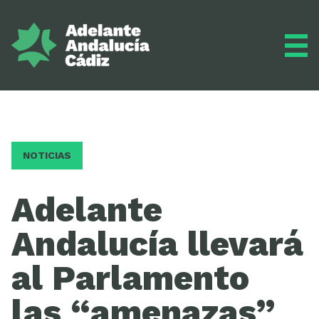
Grupo municipal
NOTICIAS
Diario
Adelante
Andalucía llevará
Actualidad
al Parlamento
las “amenazas”